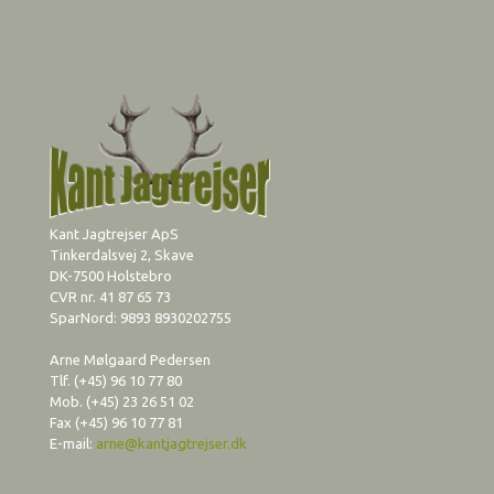
Kant Jagtrejser ApS
Tinkerdalsvej 2, Skave
DK-7500 Holstebro
CVR nr. 41 87 65 73
SparNord: 9893 8930202755
Arne Mølgaard Pedersen
Tlf. (+45) 96 10 77 80
Mob. (+45) 23 26 51 02
Fax (+45) 96 10 77 81
E-mail:
arne@kantjagtrejser.dk