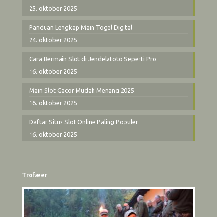
25. oktober 2025
Panduan Lengkap Main Togel Digital
24. oktober 2025
Cara Bermain Slot di Jendelatoto Seperti Pro
16. oktober 2025
Main Slot Gacor Mudah Menang 2025
16. oktober 2025
Daftar Situs Slot Online Paling Populer
16. oktober 2025
Trofæer