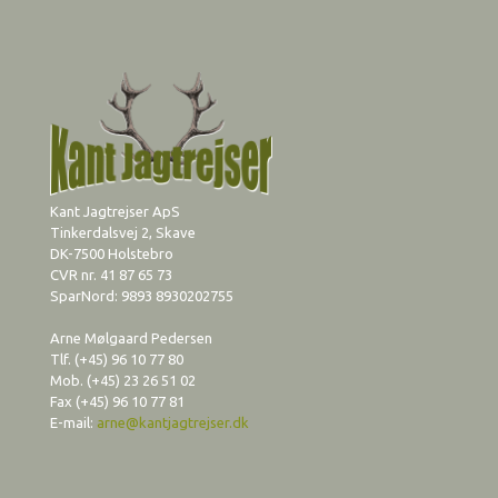
Kant Jagtrejser ApS
Tinkerdalsvej 2, Skave
DK-7500 Holstebro
CVR nr. 41 87 65 73
SparNord: 9893 8930202755
Arne Mølgaard Pedersen
Tlf. (+45) 96 10 77 80
Mob. (+45) 23 26 51 02
Fax (+45) 96 10 77 81
E-mail:
arne@kantjagtrejser.dk