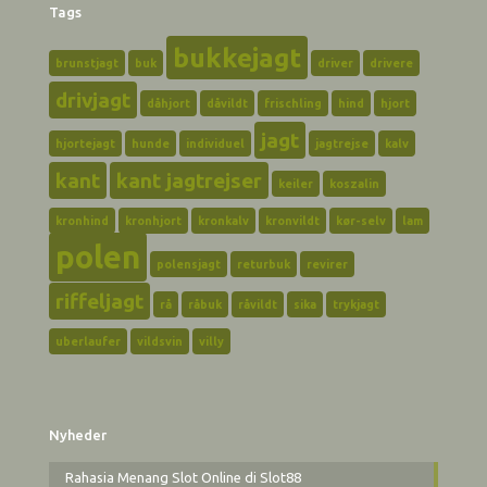
Tags
bukkejagt
brunstjagt
buk
driver
drivere
drivjagt
dåhjort
dåvildt
frischling
hind
hjort
jagt
hjortejagt
hunde
individuel
jagtrejse
kalv
kant
kant jagtrejser
keiler
koszalin
kronhind
kronhjort
kronkalv
kronvildt
kør-selv
lam
polen
polensjagt
returbuk
revirer
riffeljagt
rå
råbuk
råvildt
sika
trykjagt
uberlaufer
vildsvin
villy
Nyheder
Rahasia Menang Slot Online di Slot88